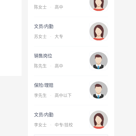
陈女士
·
高中
文员/内勤
苏女士
·
大专
销售岗位
陈先生
·
高中
保险/理赔
李先生
·
高中以下
文员/内勤
李女士
·
中专/技校