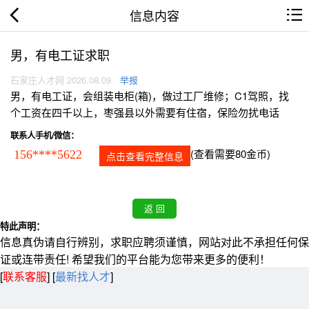
信息内容
男，有电工证求职
石家庄人才网 2026.08.09
举报
男，有电工证，会组装电柜(箱)，做过工厂维修；C1驾照，找
个工资在四千以上，枣强县以外需要有住宿，保险勿扰电话
联系人手机/微信：
(查看需要80金币)
156****5622
点击查看完整信息
特此声明：
信息真伪请自行辨别，求职应聘须谨慎，网站对此不承担任何保
证或连带责任! 希望我们的平台能为您带来更多的便利！
[
联系客服
]
[
最新找人才
]