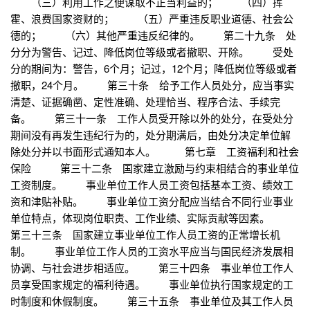
（三）利用工作之便谋取不正当利益的； （四）挥
霍、浪费国家资财的； （五）严重违反职业道德、社会公
德的； （六）其他严重违反纪律的。 第二十九条 处
分分为警告、记过、降低岗位等级或者撤职、开除。 受处
分的期间为：警告，6个月；记过，12个月；降低岗位等级或者
撤职，24个月。 第三十条 给予工作人员处分，应当事实
清楚、证据确凿、定性准确、处理恰当、程序合法、手续完
备。 第三十一条 工作人员受开除以外的处分，在受处分
期间没有再发生违纪行为的，处分期满后，由处分决定单位解
除处分并以书面形式通知本人。 第七章 工资福利和社会
保险 第三十二条 国家建立激励与约束相结合的事业单位
工资制度。 事业单位工作人员工资包括基本工资、绩效工
资和津贴补贴。 事业单位工资分配应当结合不同行业事业
单位特点，体现岗位职责、工作业绩、实际贡献等因素。
第三十三条 国家建立事业单位工作人员工资的正常增长机
制。 事业单位工作人员的工资水平应当与国民经济发展相
协调、与社会进步相适应。 第三十四条 事业单位工作人
员享受国家规定的福利待遇。 事业单位执行国家规定的工
时制度和休假制度。 第三十五条 事业单位及其工作人员